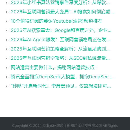
2026年小红书算法营销事件深度分析：从爆款笔记推荐机制到电商闭环生态，品牌如何在小红书实现从种草到转化的精准营销
2026年互联网营销最大变局：AI搜索如何彻底颠覆传统SEO格局，企业必须重新理解流量逻辑
10个值得订阅的英语Youtube(油管)频道推荐
2026年AI搜索革命：Google和百度之外，企业如何做好GEO优化抢占AI推荐流量
2026年AI Agent爆发：互联网营销格局正在发生这5大深层变革
2025年互联网营销策略全解析：从流量采购到用户经营的转型之路
2025年互联网营销全攻略：从SEO到私域流量的完整增长体系搭建
网站运营主要做什么，揭秘网站运营技巧
腾讯全面拥抱DeepSeek大模型，拥抱DeepSeek最彻底的为什么是腾讯
“秒哒”开启新时代：李彦宏预见，仅靠想法即可盈利
Copyright © 2024 创业密码隶属于郑州广泽科技有限公司 All Rights