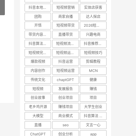
抖音本地生活
短视频营销
实体店获客
»
团购
商家自播
达人探店
开悟
短视频带货
2026短视频玩法
带货内容创作
直播带货
兴趣电商
抖音算法机制
短视频流量池
抖音推荐算法
短视频完播率
短视频运营技巧
短视频技巧
爆款视频
抖音运营
剪辑教程
内容创作
短视频运营
MCN
传统文化
chaptGPT
健康
短视频
发展报告
赚钱
创业故事
创业项目
项目
老乡鸡开源
赚钱项目
大学生创业
大模型
商业模式
抖音算法 新媒体运营 抖音涨粉 短视频运营 搜索SEO 内容创作 流量变现
直播
seo
文言一心
ChatGPT
创业分析
app