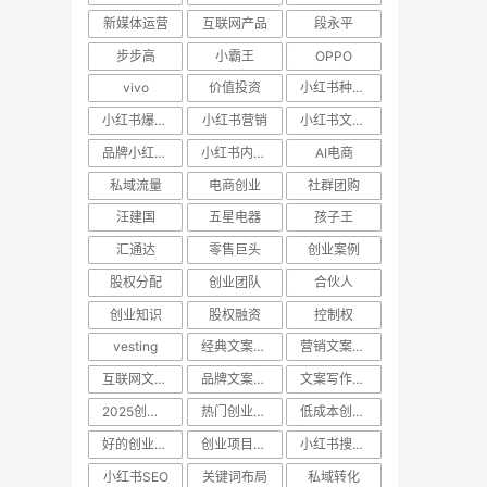
新媒体运营
互联网产品
段永平
步步高
小霸王
OPPO
vivo
价值投资
小红书种草文案
小红书爆款笔记
小红书营销
小红书文案技巧
品牌小红书运营
小红书内容营销
AI电商
私域流量
电商创业
社群团购
汪建国
五星电器
孩子王
汇通达
零售巨头
创业案例
股权分配
创业团队
合伙人
创业知识
股权融资
控制权
vesting
经典文案分析
营销文案技巧
互联网文案拆解
品牌文案策略
文案写作方法
2025创业项目
热门创业机会
低成本创业项目
好的创业项目
创业项目推荐
小红书搜索流量
小红书SEO
关键词布局
私域转化