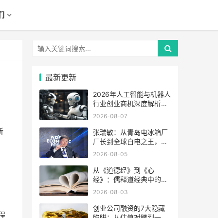
们
最新更新
2026年人工智能与机器人
行业创业商机深度解析：
从具身智能到AI制药，五
2026-08-07
大万亿级赛道全面爆发
新
张瑞敏：从青岛电冰箱厂
厂长到全球白电之王，海
尔集团创始人40年管理变
2026-08-05
革与生态进化之路
从《道德经》到《心
经》：儒释道经典中的创
业人生智慧——创业者必
2026-08-03
读的五部经典深度解读
创业公司融资的7大隐藏
程
陷阱：从估值对赌到一票