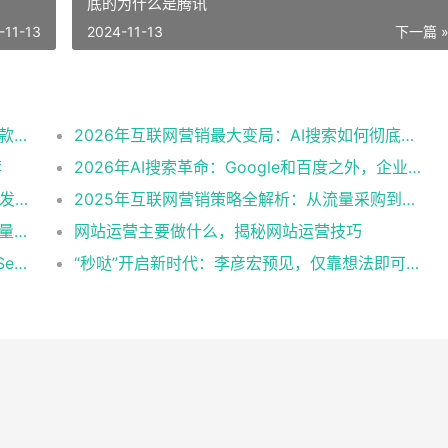
底的为什么是腾讯
-11-13
2024-11-13
下一篇 
2026年小红书算法营销事件深度分析：从爆款笔记推荐机制到电商闭环生态，品牌如何在小红书实现从种草到转化的精准营销
2026年互联网营销最大变局：AI搜索如何彻底颠覆传统SEO格局，企业必须重新理解流量逻辑
荐
2026年AI搜索革命：Google和百度之外，企业如何做好GEO优化抢占AI推荐流量
2026年AI Agent爆发：互联网营销格局正在发生这5大深层变革
2025年互联网营销策略全解析：从流量采购到用户经营的转型之路
2025年互联网营销全攻略：从SEO到私域流量的完整增长体系搭建
网站运营主要做什么，揭秘网站运营技巧
腾讯全面拥抱DeepSeek大模型，拥抱DeepSeek最彻底的为什么是腾讯
“秒哒”开启新时代：李彦宏预见，仅靠想法即可盈利