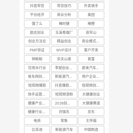
抖音带货
带货技巧
外卖骑手
平台经济
商业分析
美团
饿了么
褚时健
褚橙
励志创业
玉溪卷烟厂
哀牢山
创业方法论
精益创业
商业模式画布
PMF验证
MVP设计
客户开发
钟睒睒
农夫山泉
首富
饮用水行业
李斌创业故事
蔚来汽车创始人
易车网创业史
新能源汽车创业
用户企业模式
短视频爆款
抖音爆款技巧
短视频创作方法
快手运营技巧
短视频涨粉
大健康创业
健康产业商机
2026创业趋势
大健康赛道
健康行业创业
刘强东
京东
电商
零售
王传福
比亚迪
新能源汽车
中国制造