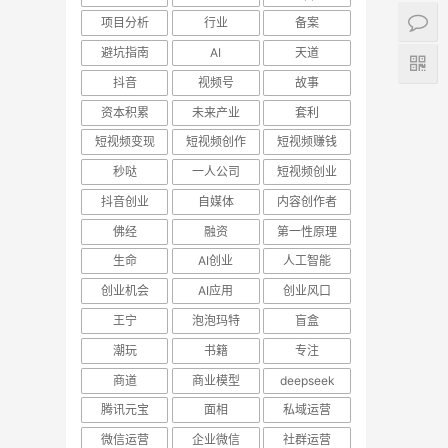
项目分析
行业
备案
避坑指南
AI
天道
抖音
视频号
故事
资本积累
未来产业
套利
短视频变现
短视频创作
短视频赚钱
秒哒
一人公司
短视频创业
抖音创业
自媒体
内容创作者
佛经
融资
第一性原理
生命
AI创业
人工智能
创业机会
AI应用
创业风口
王宁
泡泡玛特
盲盒
潮玩
书籍
专注
商道
商业模型
deepseek
腾讯元宝
面相
私域运营
微信运营
企业微信
社群运营