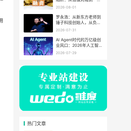
否决权，一个连续创业者
2026-08-01
用5000万学费换来的血
泪教训
罗永浩：从新东方老师到
用
锤子科技创始人，从负债
6亿到直播带货还清巨债
2026-07-31
——一个理想主义者的商
业涅槃之路
AI Agent时代的万亿级创
业风口：2026年人工智能
应用层创业机会深度分析
2026-07-29
与实战指南
热门文章