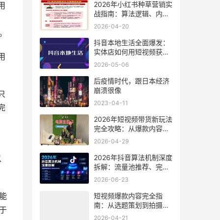
2026年小红书种草营销实
用
战指南：算法逻辑、内容
策略、账号搭建与商业变
2026-04-20
现完全手册
。
抖音本地生活全面爆发：
实体店如何用短视频获
用
客，一份从零到月入20万
2026-05-06
的实操指南
后疫情时代，跟日本经济
崩溃很像
只
2023-04-11
完
2026年短视频带货新玩法
完全攻略：从爆款内容到
高效转化的实战指南
2026-04-29
2026年抖音算法机制深度
以
拆解：流量池推荐、完播
率与互动率的底层逻辑
2026-06-23
——创作者必看的算法生
存指南
能
短视频爆款内容完全指
南：从选题策划到拍摄剪
于
辑，打造高播放量视频的
2026-04-21