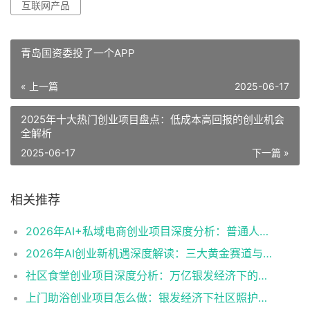
互联网产品
青岛国资委投了一个APP
« 上一篇
2025-06-17
2025年十大热门创业项目盘点：低成本高回报的创业机会
全解析
2025-06-17
下一篇 »
相关推荐
2026年AI+私域电商创业项目深度分析：普通人如何抓住第三波电商红利
2026年AI创业新机遇深度解读：三大黄金赛道与普通人入局的完整攻略
社区食堂创业项目深度分析：万亿银发经济下的社区餐饮新机遇
上门助浴创业项目怎么做：银发经济下社区照护服务的成本、客源与服务流程